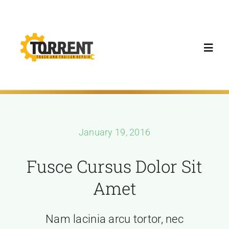
Skip
to
content
Toggl
Navig
Home
Services
January 19, 2016
Promotions
Fusce Cursus Dolor Sit
Amet
Contact Us
Nam lacinia arcu tortor, nec
About Us