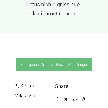
luctus nibh dignissim eu
nulla sit amet maximus.
Categories:
Creative
,
News
,
Web Design
By Srdjan
Share
Milakovic